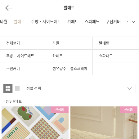
발매트
타월
발매트
주방 · 사이드매트
카페트
쇼파패드
쿠션커버
섬유향
전체보기
타월
발매트
주방 · 사이드매트
카페트
쇼파패드
쿠션커버
섬유향수 · 룸스프레이
리빙
발매트