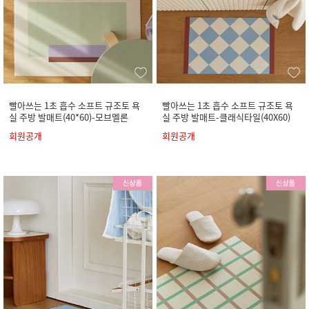
빨아쓰는 1초 흡수 소프트 규조토 욕
빨아쓰는 1초 흡수 소프트 규조토 욕
실 주방 발매트(40*60)-모브멜론
실 주방 발매트-클래식타일(40X60)
회원공개
회원공개