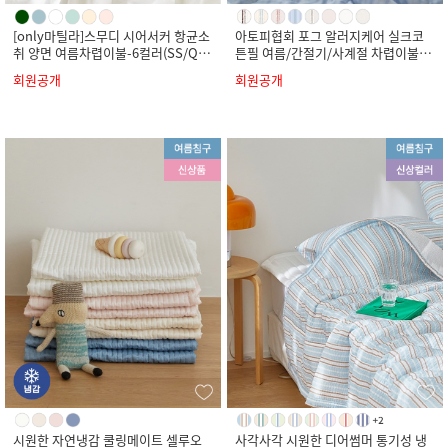
[only마틸라]스무디 시어서커 항균소
아토피협회 포그 알러지케어 실크코
취 양면 여름차렵이불-6컬러(SS/Q/
튼필 여름/간절기/사계절 차렵이불-8
K)
컬러(SS/Q/K)
회원공개
회원공개
시원한 자연냉감 쿨링메이트 셀루오
사각사각 시원한 디어썸머 통기성 냉