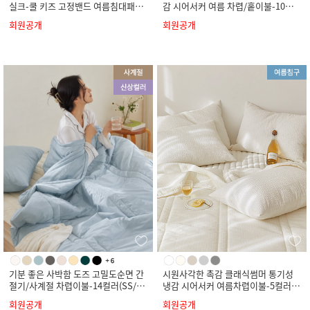
실크-쿨 키즈 고정밴드 여름침대패드-
감 시어서커 여름 차렵/홑이불-10컬
4컬러(SS)
러(SS/Q/K)
회원공개
회원공개
기분 좋은 사박함 도즈 고밀도순면 간
시원사각한 촉감 클래식썸머 통기성
절기/사계절 차렵이불-14컬러(SS/Q/
냉감 시어서커 여름차렵이불-5컬러(S
K)
S/Q/K)
회원공개
회원공개