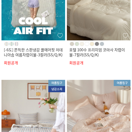
[-6도] 쫀득한 스판냉감 쿨에어핏 저데
호텔 100수 프리미엄 코마사 차렵이
니아솜 여름차렵이불-3컬러(SS/Q/K)
불-7컬러(SS/Q/K)
회원공개
회원공개