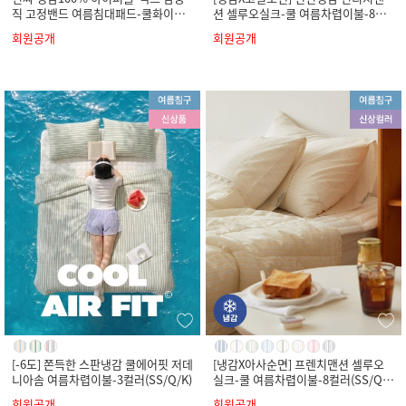
직 고정밴드 여름침대패드-쿨화이트
션 셀루오실크-쿨 여름차렵이불-8컬
(SS/Q/K)
러(SS/Q/K)
회원공개
회원공개
[-6도] 쫀득한 스판냉감 쿨에어핏 저데
[냉감X아사순면] 프렌치맨션 셀루오
니아솜 여름차렵이불-3컬러(SS/Q/K)
실크-쿨 여름차렵이불-8컬러(SS/Q/
K)
회원공개
회원공개