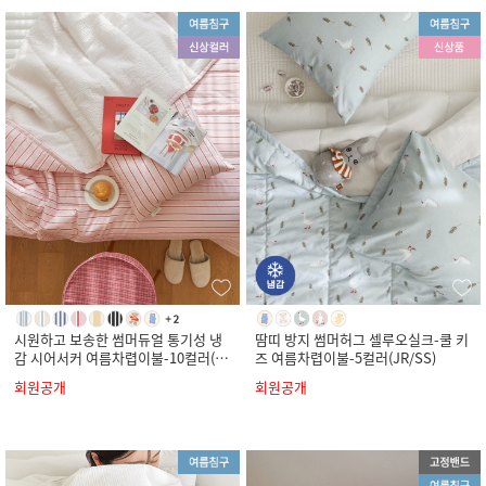
시원하고 보송한 썸머듀얼 통기성 냉
땀띠 방지 썸머허그 셀루오실크-쿨 키
감 시어서커 여름차렵이불-10컬러(S
즈 여름차렵이불-5컬러(JR/SS)
S/Q/K)
회원공개
회원공개