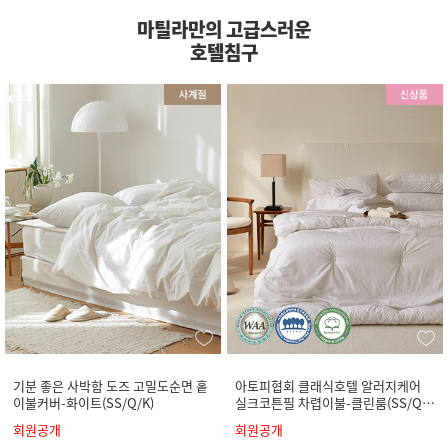
마틸라만의 고급스러운
호텔침구
기분 좋은 사박함 도즈 고밀도순면 홑
아토피협회 클래식호텔 알러지케어
이불커버-화이트(SS/Q/K)
실크코튼필 차렵이불-클린룸(SS/Q/
K)
회원공개
회원공개