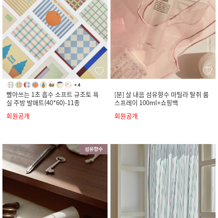
빨아쓰는 1초 흡수 소프트 규조토 욕
[분] 살 내음 섬유향수 마틸라 탈취 룸
실 주방 발매트(40*60)-11종
스프레이 100ml+쇼핑백
회원공개
회원공개