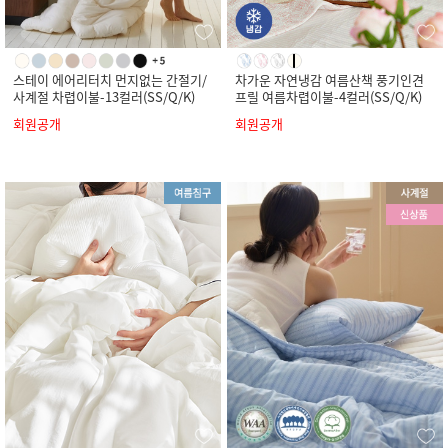
스테이 에어리터치 먼지없는 간절기/
차가운 자연냉감 여름산책 풍기인견
사계절 차렵이불-13컬러(SS/Q/K)
프릴 여름차렵이불-4컬러(SS/Q/K)
회원공개
회원공개