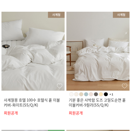
사계절용 호텔 100수 호텔식 홑 이불
기분 좋은 사박함 도즈 고밀도순면 홑
커버-화이트(SS/Q/K)
이불커버-9컬러(SS/Q/K)
회원공개
회원공개