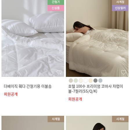
더베이직 훼다 간절기용 이불솜
호텔 100수 프리미엄 코마사 차렵이
불-7컬러(SS/Q/K)
회원공개
회원공개