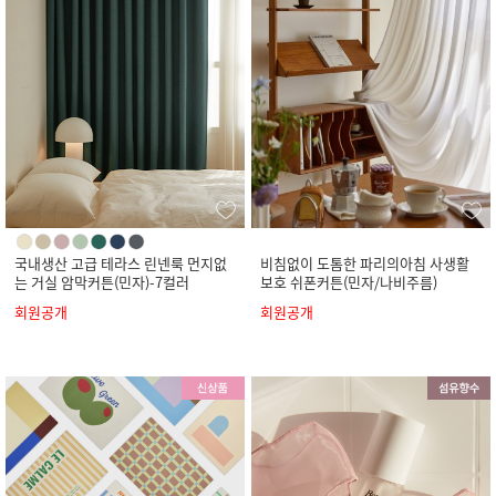
국내생산 고급 테라스 린넨룩 먼지없
비침없이 도톰한 파리의아침 사생활
는 거실 암막커튼(민자)-7컬러
보호 쉬폰커튼(민자/나비주름)
회원공개
회원공개