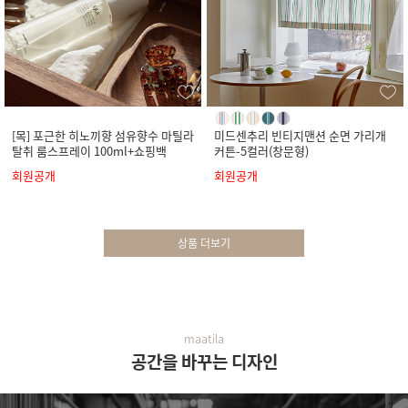
[목] 포근한 히노끼향 섬유향수 마틸라
미드센추리 빈티지맨션 순면 가리개
탈취 룸스프레이 100ml+쇼핑백
커튼-5컬러(창문형)
회원공개
회원공개
상품 더보기
maatila
공간을 바꾸는 디자인