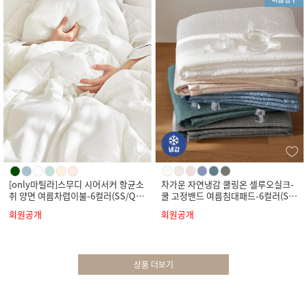
[only마틸라]스무디 시어서커 항균소
차가운 자연냉감 쿨링온 셀루오실크-
취 양면 여름차렵이불-6컬러(SS/Q/
쿨 고정밴드 여름침대패드-6컬러(SS/
K)
Q/K)
회원공개
회원공개
상품 더보기