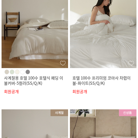
사계절용 호텔 100수 호텔식 패딩 이
호텔 100수 프리미엄 코마사 차렵이
불커버-5컬러(SS/Q/K)
불-화이트(SS/Q/K)
회원공개
회원공개