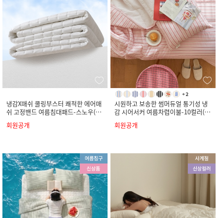
냉감X매쉬 쿨링부스터 쾌적한 에어매
시원하고 보송한 썸머듀얼 통기성 냉
쉬 고정밴드 여름침대패드-스노우(S
감 시어서커 여름차렵이불-10컬러(S
S/Q/K)
S/Q/K)
회원공개
회원공개