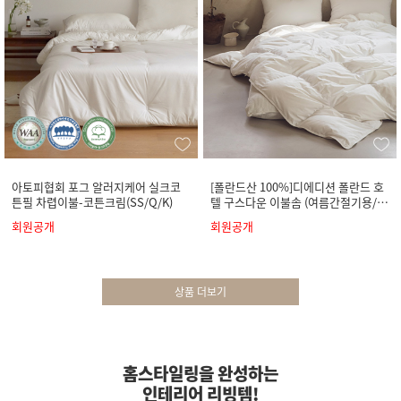
아토피협회 포그 알러지케어 실크코
[폴란드산 100%]디에디션 폴란드 호
튼필 차렵이불-코튼크림(SS/Q/K)
텔 구스다운 이불솜 (여름간절기용/사
계절용)
회원공개
회원공개
상품 더보기
홈스타일링을 완성하는
인테리어 리빙템!