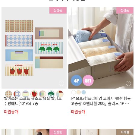
빨아쓰는 소프트 규조토 욕실 발매트
[선물포장]프리미엄 코마사 40수 항균
주방매트(40*95)-7종
고중량 호텔타월 200g-솔리드 4P 세
트
회원공개
회원공개