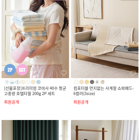
[선물포장]프리미엄 코마사 40수 항균
컴포터블 먼지없는 사계절 쇼파패드-
고중량 호텔타월 200g 2P 세트
6컬러(3size)
회원공개
회원공개