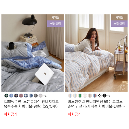
[100%순면] 노튼클래식 빈티지체크
미드센추리 빈티지맨션 60수 고밀도
옥수수솜 차렵이불-9컬러(SS/Q/K)
순면 간절기/사계절 차렵이불-14컬러
(SS/Q/K)
회원공개
회원공개