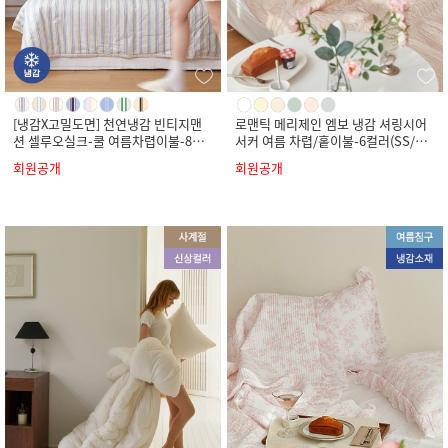
[냉감X고밀도면] 천연냉감 빈티지맨
로맨틱 메리제인 엠보 냉감 셔링시어
션 셀루오실크-쿨 여름차렵이불-8컬
서커 여름 차렵/홑이불-6컬러(SS/Q/
러(SS/Q/K)
K)
회원공개
회원공개