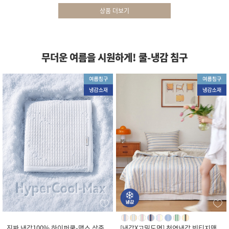
상품 더보기
무더운 여름을 시원하게! 쿨-냉감 침구
진짜 냉감100% 하이퍼쿨-맥스 삼중
[냉감X고밀도면] 천연냉감 빈티지맨