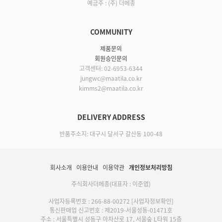
예금주 : (주) 더메종
COMMUNITY
제품문의
회원승인문의
고객센터: 02-6953-6344
jungwc@maatila.co.kr
kimms2@maatila.co.kr
DELIVERY ADDRESS
반품주소지: 대구시 달서구 갈산동 100-48
회사소개
이용안내
이용약관
개인정보처리방침
주식회사더메종(대표자 : 이준엽)
사업자등록번호 : 266-88-00272
[사업자정보확인]
통신판매업 신고번호 : 제2019-서울성동-01471호
주소 : 서울특별시 성동구 아차산로 17, 서울숲 L타워 15층