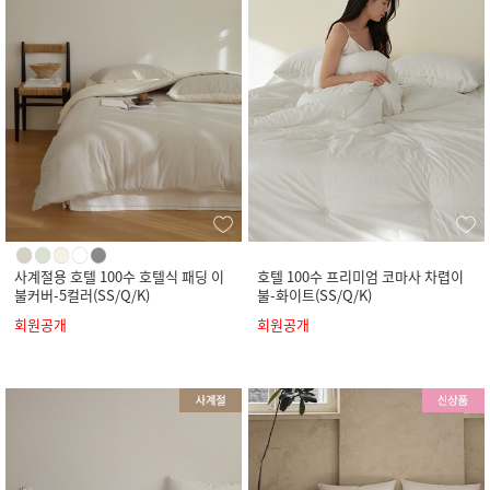
사계절용 호텔 100수 호텔식 패딩 이
호텔 100수 프리미엄 코마사 차렵이
불커버-5컬러(SS/Q/K)
불-화이트(SS/Q/K)
회원공개
회원공개