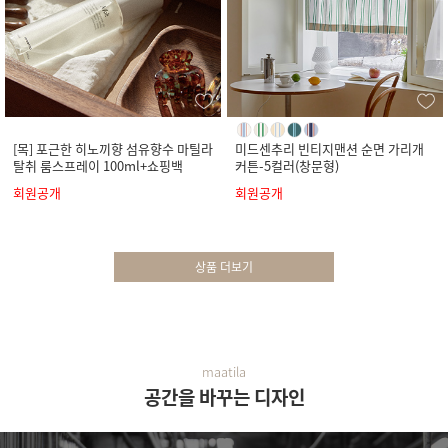
[목] 포근한 히노끼향 섬유향수 마틸라
미드센추리 빈티지맨션 순면 가리개
탈취 룸스프레이 100ml+쇼핑백
커튼-5컬러(창문형)
회원공개
회원공개
상품 더보기
maatila
공간을 바꾸는 디자인