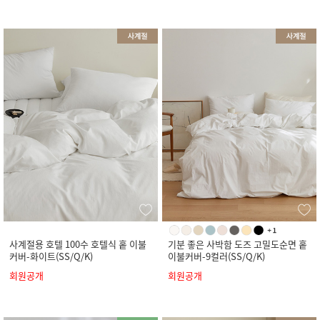
사계절용 호텔 100수 호텔식 홑 이불
기분 좋은 사박함 도즈 고밀도순면 홑
커버-화이트(SS/Q/K)
이불커버-9컬러(SS/Q/K)
회원공개
회원공개