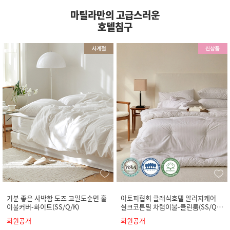
마틸라만의 고급스러운
호텔침구
기분 좋은 사박함 도즈 고밀도순면 홑
아토피협회 클래식호텔 알러지케어
이불커버-화이트(SS/Q/K)
실크코튼필 차렵이불-클린룸(SS/Q/
K)
회원공개
회원공개