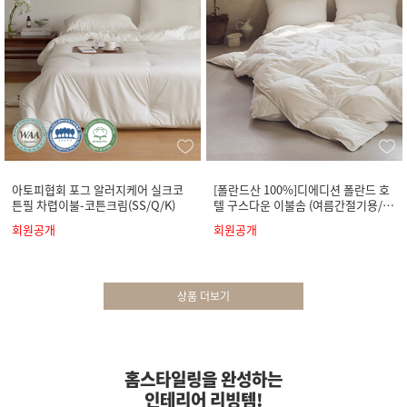
아토피협회 포그 알러지케어 실크코
[폴란드산 100%]디에디션 폴란드 호
튼필 차렵이불-코튼크림(SS/Q/K)
텔 구스다운 이불솜 (여름간절기용/사
계절용)
회원공개
회원공개
상품 더보기
홈스타일링을 완성하는
인테리어 리빙템!