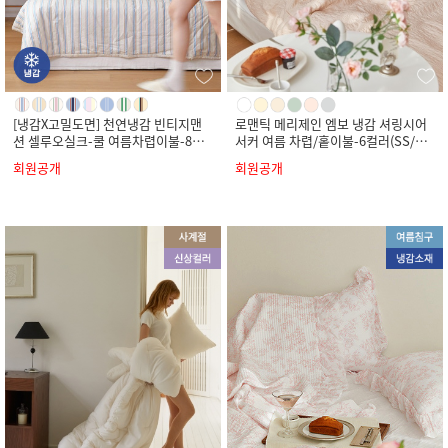
[냉감X고밀도면] 천연냉감 빈티지맨
로맨틱 메리제인 엠보 냉감 셔링시어
션 셀루오실크-쿨 여름차렵이불-8컬
서커 여름 차렵/홑이불-6컬러(SS/Q/
러(SS/Q/K)
K)
회원공개
회원공개