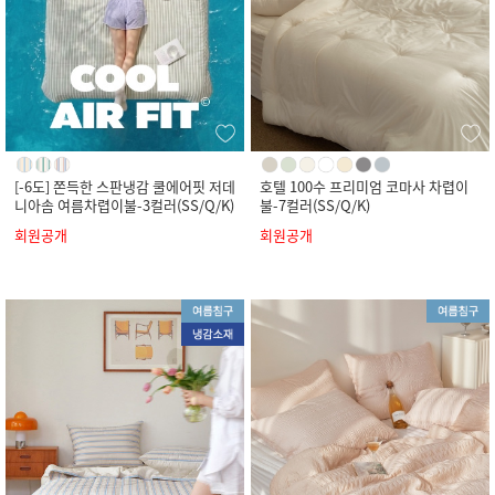
[-6도] 쫀득한 스판냉감 쿨에어핏 저데
호텔 100수 프리미엄 코마사 차렵이
니아솜 여름차렵이불-3컬러(SS/Q/K)
불-7컬러(SS/Q/K)
회원공개
회원공개