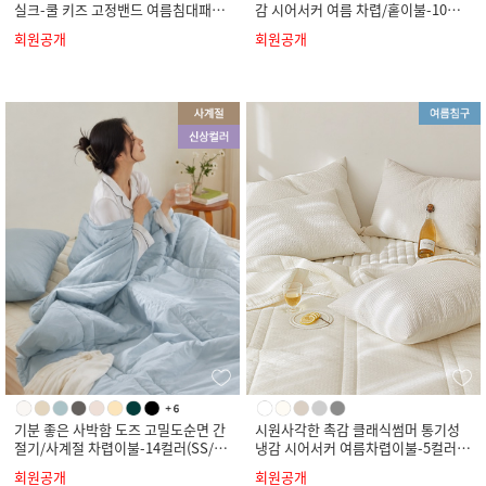
실크-쿨 키즈 고정밴드 여름침대패드-
감 시어서커 여름 차렵/홑이불-10컬
4컬러(SS)
러(SS/Q/K)
회원공개
회원공개
기분 좋은 사박함 도즈 고밀도순면 간
시원사각한 촉감 클래식썸머 통기성
절기/사계절 차렵이불-14컬러(SS/Q/
냉감 시어서커 여름차렵이불-5컬러(S
K)
S/Q/K)
회원공개
회원공개