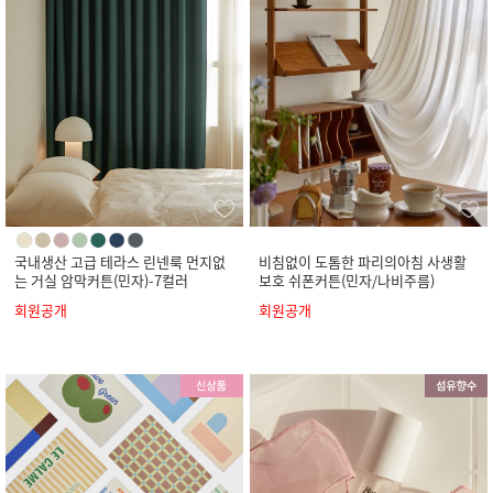
국내생산 고급 테라스 린넨룩 먼지없
비침없이 도톰한 파리의아침 사생활
는 거실 암막커튼(민자)-7컬러
보호 쉬폰커튼(민자/나비주름)
회원공개
회원공개