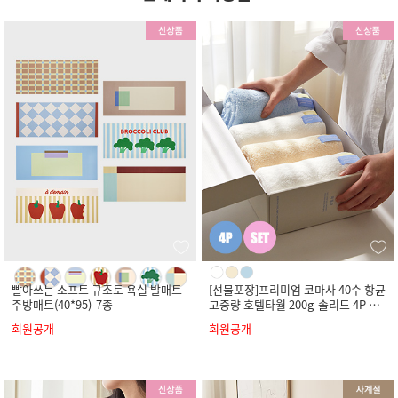
빨아쓰는 소프트 규조토 욕실 발매트
[선물포장]프리미엄 코마사 40수 항균
주방매트(40*95)-7종
고중량 호텔타월 200g-솔리드 4P 세
트
회원공개
회원공개