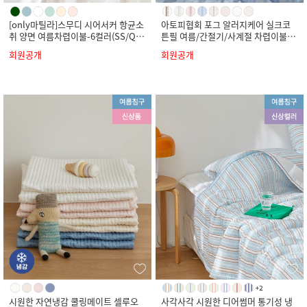
[only마틸라]스무디 시어서커 항균소
아토피협회 포그 알러지케어 실크코
취 양면 여름차렵이불-6컬러(SS/Q/
튼필 여름/간절기/사계절 차렵이불-8
K)
컬러(SS/Q/K)
회원공개
회원공개
시원한 자연냉감 쿨링메이트 셀루오
사각사각 시원한 디어썸머 통기성 냉