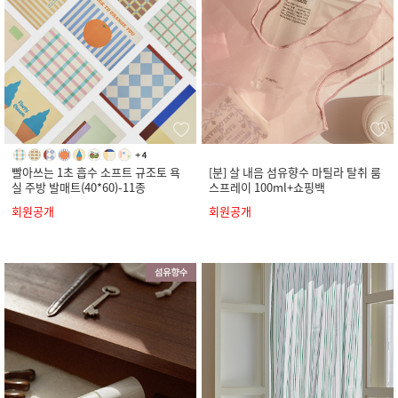
빨아쓰는 1초 흡수 소프트 규조토 욕
[분] 살 내음 섬유향수 마틸라 탈취 룸
실 주방 발매트(40*60)-11종
스프레이 100ml+쇼핑백
회원공개
회원공개