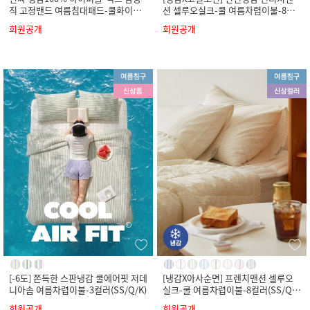
직 고정밴드 여름침대패드-쿨화이트
션 셀루오실크-쿨 여름차렵이불-8컬
(SS/Q/K)
러(SS/Q/K)
회원공개
회원공개
[-6도] 쫀득한 스판냉감 쿨에어핏 저데
[냉감X아사순면] 프렌치맨션 셀루오
니아솜 여름차렵이불-3컬러(SS/Q/K)
실크-쿨 여름차렵이불-8컬러(SS/Q/
K)
회원공개
회원공개