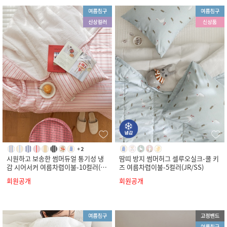
시원하고 보송한 썸머듀얼 통기성 냉
땀띠 방지 썸머허그 셀루오실크-쿨 키
감 시어서커 여름차렵이불-10컬러(S
즈 여름차렵이불-5컬러(JR/SS)
S/Q/K)
회원공개
회원공개