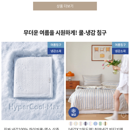
상품 더보기
무더운 여름을 시원하게! 쿨-냉감 침구
진짜 냉감100% 하이퍼쿨-맥스 삼중
[냉감X고밀도면] 천연냉감 빈티지맨