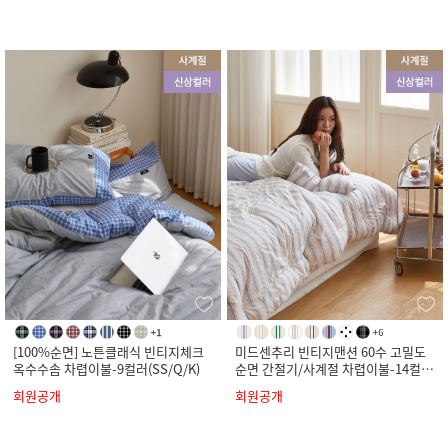
[100%순면] 노튼클래식 빈티지체크
미드센추리 빈티지맨션 60수 고밀도
옥수수솜 차렵이불-9컬러(SS/Q/K)
순면 간절기/사계절 차렵이불-14컬러
(SS/Q/K)
회원공개
회원공개