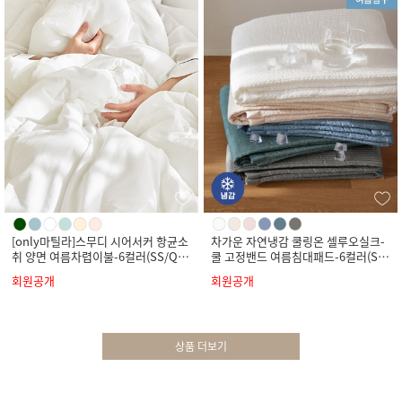
[only마틸라]스무디 시어서커 항균소
차가운 자연냉감 쿨링온 셀루오실크-
취 양면 여름차렵이불-6컬러(SS/Q/
쿨 고정밴드 여름침대패드-6컬러(SS/
K)
Q/K)
회원공개
회원공개
상품 더보기