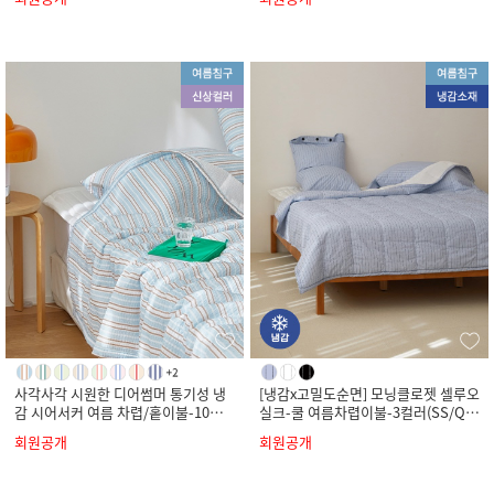
사각사각 시원한 디어썸머 통기성 냉
[냉감x고밀도순면] 모닝클로젯 셀루오
감 시어서커 여름 차렵/홑이불-10컬
실크-쿨 여름차렵이불-3컬러(SS/Q/
러(SS/Q/K)
K)
회원공개
회원공개