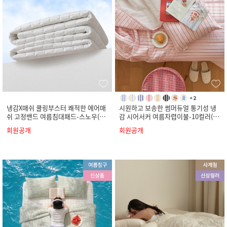
냉감X매쉬 쿨링부스터 쾌적한 에어매
시원하고 보송한 썸머듀얼 통기성 냉
쉬 고정밴드 여름침대패드-스노우(S
감 시어서커 여름차렵이불-10컬러(S
S/Q/K)
S/Q/K)
회원공개
회원공개