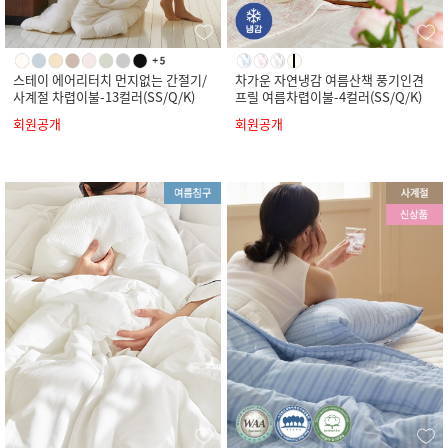
스테이 에어리터치 먼지없는 간절기/
차가운 자연냉감 여름산책 풍기인견
사계절 차렵이불-13컬러(SS/Q/K)
프릴 여름차렵이불-4컬러(SS/Q/K)
회원공개
회원공개