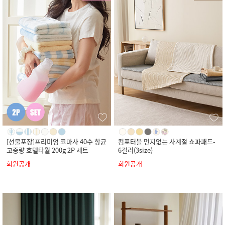
[선물포장]프리미엄 코마사 40수 항균
컴포터블 먼지없는 사계절 쇼파패드-
고중량 호텔타월 200g 2P 세트
6컬러(3size)
회원공개
회원공개