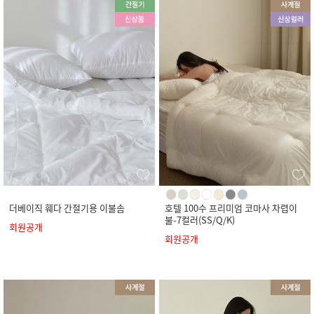
더베이직 훼다 간절기용 이불솜
호텔 100수 프리미엄 코마사 차렵이
불-7컬러(SS/Q/K)
회원공개
회원공개