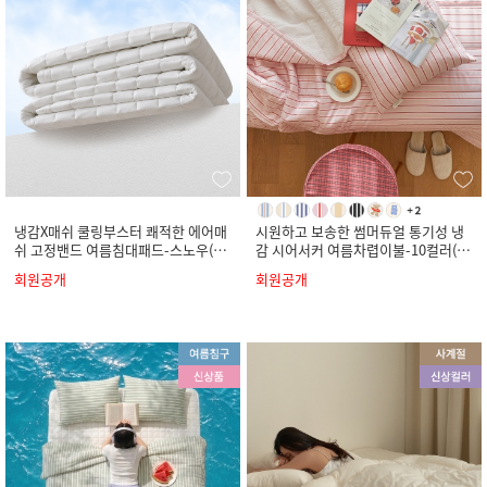
냉감X매쉬 쿨링부스터 쾌적한 에어매
시원하고 보송한 썸머듀얼 통기성 냉
쉬 고정밴드 여름침대패드-스노우(S
감 시어서커 여름차렵이불-10컬러(S
S/Q/K)
S/Q/K)
회원공개
회원공개