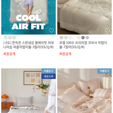
[-6도] 쫀득한 스판냉감 쿨에어핏 저데
호텔 100수 프리미엄 코마사 차렵이
니아솜 여름차렵이불-3컬러(SS/Q/K)
불-7컬러(SS/Q/K)
회원공개
회원공개