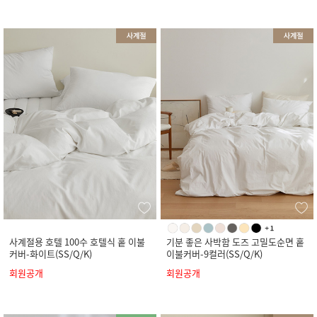
사계절용 호텔 100수 호텔식 홑 이불
기분 좋은 사박함 도즈 고밀도순면 홑
커버-화이트(SS/Q/K)
이불커버-9컬러(SS/Q/K)
회원공개
회원공개