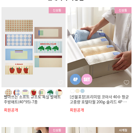
빨아쓰는 소프트 규조토 욕실 발매트
[선물포장]프리미엄 코마사 40수 항균
주방매트(40*95)-7종
고중량 호텔타월 200g-솔리드 4P 세
트
회원공개
회원공개