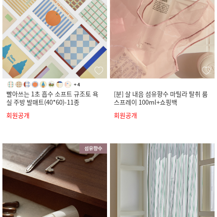
빨아쓰는 1초 흡수 소프트 규조토 욕
[분] 살 내음 섬유향수 마틸라 탈취 룸
실 주방 발매트(40*60)-11종
스프레이 100ml+쇼핑백
회원공개
회원공개