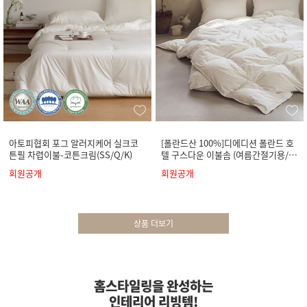
아토피협회 포그 알러지케어 실크코
[폴란드산 100%]디에디션 폴란드 호
튼필 차렵이불-코튼크림(SS/Q/K)
텔 구스다운 이불솜 (여름간절기용/사
계절용)
회원공개
회원공개
상품 더보기
홈스타일링을 완성하는
인테리어 리빙템!