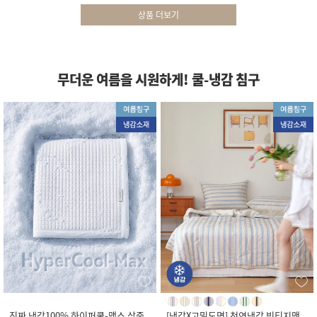
상품 더보기
무더운 여름을 시원하게! 쿨-냉감 침구
진짜 냉감100% 하이퍼쿨-맥스 삼중
[냉감X고밀도면] 천연냉감 빈티지맨