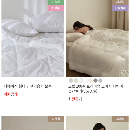
더베이직 훼다 간절기용 이불솜
호텔 100수 프리미엄 코마사 차렵이
불-7컬러(SS/Q/K)
회원공개
회원공개