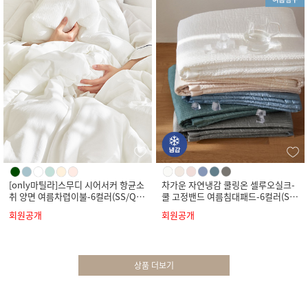
[only마틸라]스무디 시어서커 항균소
차가운 자연냉감 쿨링온 셀루오실크-
취 양면 여름차렵이불-6컬러(SS/Q/
쿨 고정밴드 여름침대패드-6컬러(SS/
K)
Q/K)
회원공개
회원공개
상품 더보기