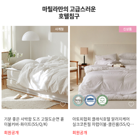
마틸라만의 고급스러운
호텔침구
기분 좋은 사박함 도즈 고밀도순면 홑
아토피협회 클래식호텔 알러지케어
이불커버-화이트(SS/Q/K)
실크코튼필 차렵이불-클린룸(SS/Q/
K)
회원공개
회원공개