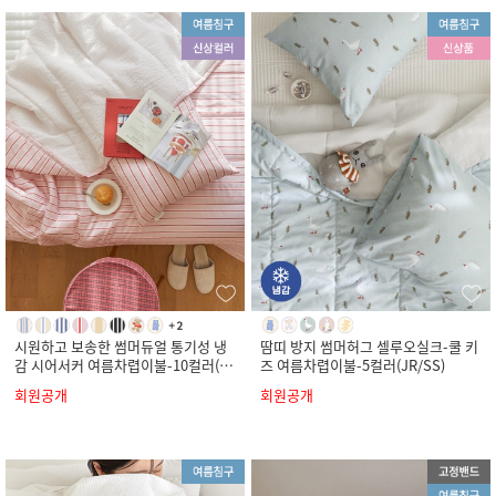
시원하고 보송한 썸머듀얼 통기성 냉
땀띠 방지 썸머허그 셀루오실크-쿨 키
감 시어서커 여름차렵이불-10컬러(S
즈 여름차렵이불-5컬러(JR/SS)
S/Q/K)
회원공개
회원공개