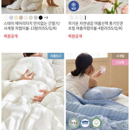
스테이 에어리터치 먼지없는 간절기/
차가운 자연냉감 여름산책 풍기인견
사계절 차렵이불-13컬러(SS/Q/K)
프릴 여름차렵이불-4컬러(SS/Q/K)
회원공개
회원공개