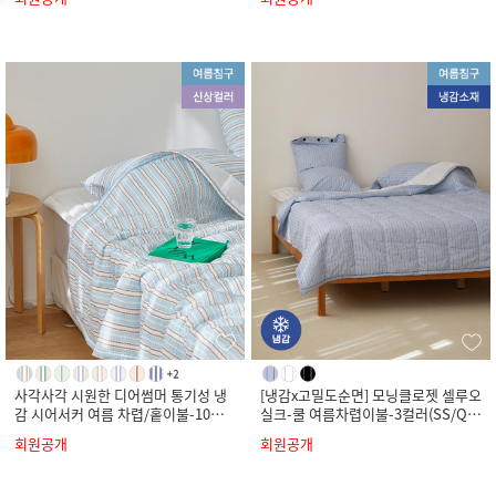
사각사각 시원한 디어썸머 통기성 냉
[냉감x고밀도순면] 모닝클로젯 셀루오
감 시어서커 여름 차렵/홑이불-10컬
실크-쿨 여름차렵이불-3컬러(SS/Q/
러(SS/Q/K)
K)
회원공개
회원공개