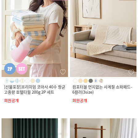
[선물포장]프리미엄 코마사 40수 항균
컴포터블 먼지없는 사계절 쇼파패드-
고중량 호텔타월 200g 2P 세트
6컬러(3size)
회원공개
회원공개