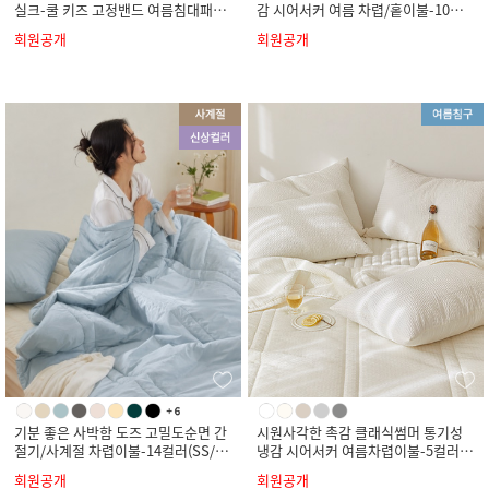
실크-쿨 키즈 고정밴드 여름침대패드-
감 시어서커 여름 차렵/홑이불-10컬
4컬러(SS)
러(SS/Q/K)
회원공개
회원공개
기분 좋은 사박함 도즈 고밀도순면 간
시원사각한 촉감 클래식썸머 통기성
절기/사계절 차렵이불-14컬러(SS/Q/
냉감 시어서커 여름차렵이불-5컬러(S
K)
S/Q/K)
회원공개
회원공개