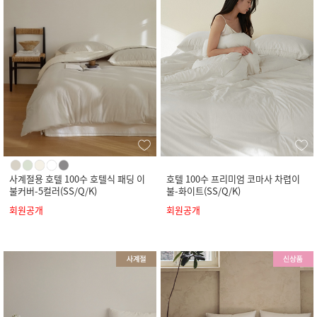
사계절용 호텔 100수 호텔식 패딩 이
호텔 100수 프리미엄 코마사 차렵이
불커버-5컬러(SS/Q/K)
불-화이트(SS/Q/K)
회원공개
회원공개