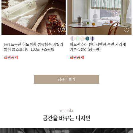
[목] 포근한 히노끼향 섬유향수 마틸라
미드센추리 빈티지맨션 순면 가리개
탈취 룸스프레이 100ml+쇼핑백
커튼-5컬러(창문형)
회원공개
회원공개
상품 더보기
maatila
공간을 바꾸는 디자인