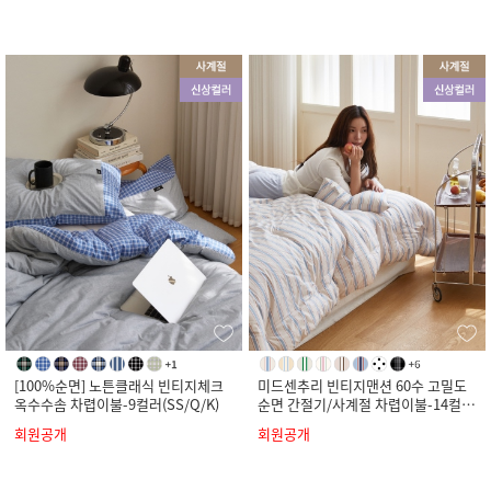
[100%순면] 노튼클래식 빈티지체크
미드센추리 빈티지맨션 60수 고밀도
옥수수솜 차렵이불-9컬러(SS/Q/K)
순면 간절기/사계절 차렵이불-14컬러
(SS/Q/K)
회원공개
회원공개