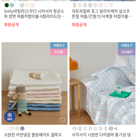
[only마틸라]스무디 시어서커 항균소
아토피협회 포그 알러지케어 실크코
취 양면 여름차렵이불-6컬러(SS/Q/
튼필 여름/간절기/사계절 차렵이불-8
K)
컬러(SS/Q/K)
회원공개
회원공개
시원한 자연냉감 쿨링메이트 셀루오
사각사각 시원한 디어썸머 통기성 냉