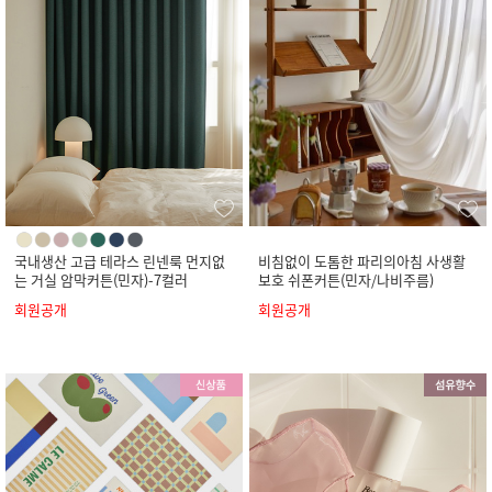
국내생산 고급 테라스 린넨룩 먼지없
비침없이 도톰한 파리의아침 사생활
는 거실 암막커튼(민자)-7컬러
보호 쉬폰커튼(민자/나비주름)
회원공개
회원공개