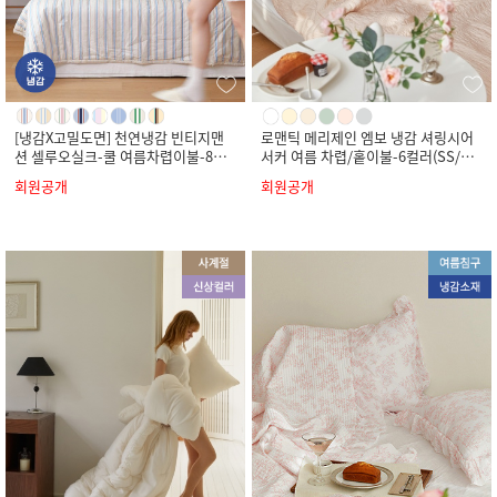
[냉감X고밀도면] 천연냉감 빈티지맨
로맨틱 메리제인 엠보 냉감 셔링시어
션 셀루오실크-쿨 여름차렵이불-8컬
서커 여름 차렵/홑이불-6컬러(SS/Q/
러(SS/Q/K)
K)
회원공개
회원공개