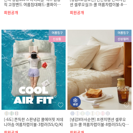
직 고정밴드 여름침대패드-쿨화이트
션 셀루오실크-쿨 여름차렵이불-8컬
(SS/Q/K)
러(SS/Q/K)
회원공개
회원공개
[-6도] 쫀득한 스판냉감 쿨에어핏 저데
[냉감X아사순면] 프렌치맨션 셀루오
니아솜 여름차렵이불-3컬러(SS/Q/K)
실크-쿨 여름차렵이불-8컬러(SS/Q/
K)
회원공개
회원공개