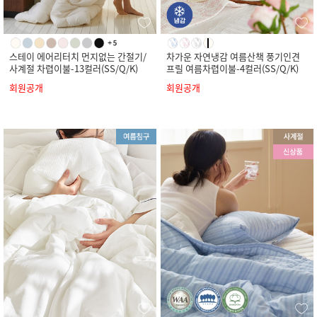
스테이 에어리터치 먼지없는 간절기/
차가운 자연냉감 여름산책 풍기인견
사계절 차렵이불-13컬러(SS/Q/K)
프릴 여름차렵이불-4컬러(SS/Q/K)
회원공개
회원공개