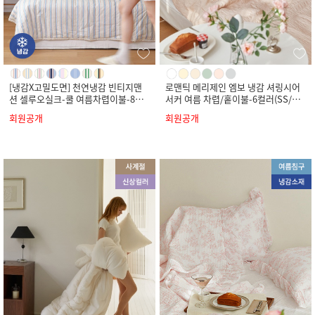
[냉감X고밀도면] 천연냉감 빈티지맨
로맨틱 메리제인 엠보 냉감 셔링시어
션 셀루오실크-쿨 여름차렵이불-8컬
서커 여름 차렵/홑이불-6컬러(SS/Q/
러(SS/Q/K)
K)
회원공개
회원공개