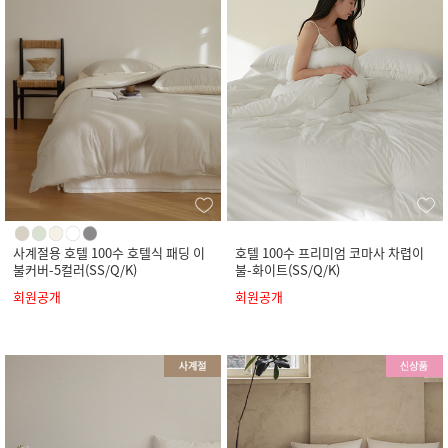
사계절용 호텔 100수 호텔식 패딩 이
호텔 100수 프리미엄 코마사 차렵이
불커버-5컬러(SS/Q/K)
불-화이트(SS/Q/K)
회원공개
회원공개