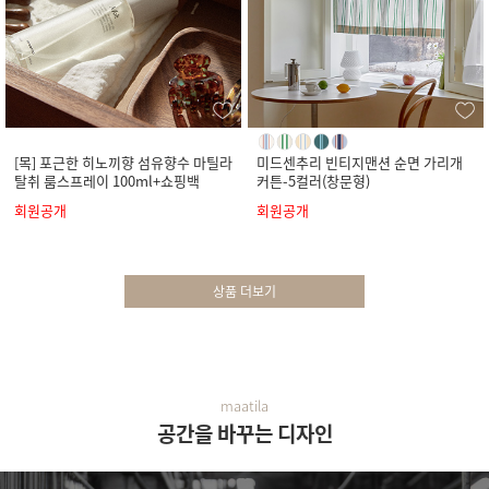
[목] 포근한 히노끼향 섬유향수 마틸라
미드센추리 빈티지맨션 순면 가리개
탈취 룸스프레이 100ml+쇼핑백
커튼-5컬러(창문형)
회원공개
회원공개
상품 더보기
maatila
공간을 바꾸는 디자인