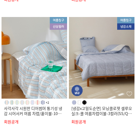
사각사각 시원한 디어썸머 통기성 냉
[냉감x고밀도순면] 모닝클로젯 셀루오
감 시어서커 여름 차렵/홑이불-10컬
실크-쿨 여름차렵이불-3컬러(SS/Q/
러(SS/Q/K)
K)
회원공개
회원공개