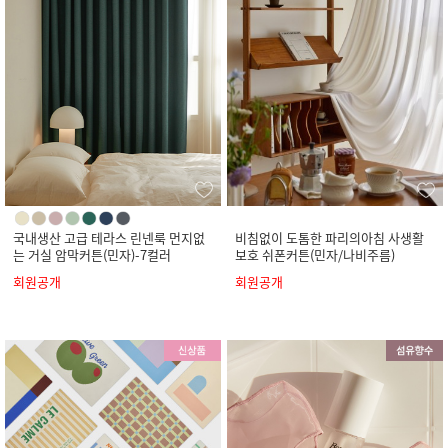
국내생산 고급 테라스 린넨룩 먼지없
비침없이 도톰한 파리의아침 사생활
는 거실 암막커튼(민자)-7컬러
보호 쉬폰커튼(민자/나비주름)
회원공개
회원공개