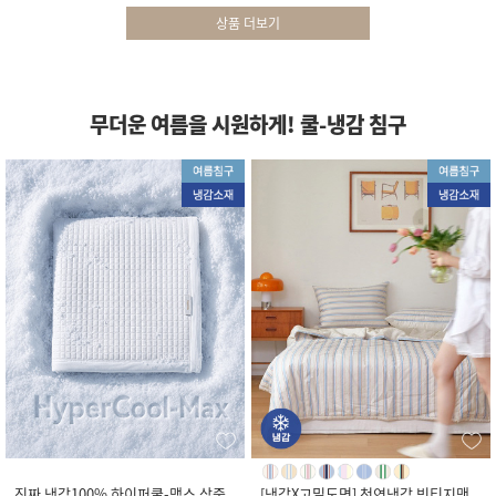
상품 더보기
무더운 여름을 시원하게! 쿨-냉감 침구
진짜 냉감100% 하이퍼쿨-맥스 삼중
[냉감X고밀도면] 천연냉감 빈티지맨