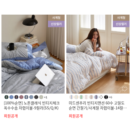
[100%순면] 노튼클래식 빈티지체크
미드센추리 빈티지맨션 60수 고밀도
옥수수솜 차렵이불-9컬러(SS/Q/K)
순면 간절기/사계절 차렵이불-14컬러
(SS/Q/K)
회원공개
회원공개