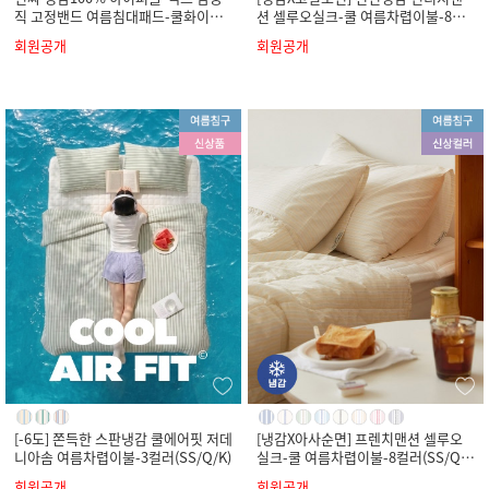
직 고정밴드 여름침대패드-쿨화이트
션 셀루오실크-쿨 여름차렵이불-8컬
(SS/Q/K)
러(SS/Q/K)
회원공개
회원공개
[-6도] 쫀득한 스판냉감 쿨에어핏 저데
[냉감X아사순면] 프렌치맨션 셀루오
니아솜 여름차렵이불-3컬러(SS/Q/K)
실크-쿨 여름차렵이불-8컬러(SS/Q/
K)
회원공개
회원공개