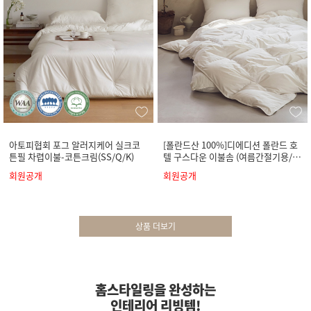
아토피협회 포그 알러지케어 실크코
[폴란드산 100%]디에디션 폴란드 호
튼필 차렵이불-코튼크림(SS/Q/K)
텔 구스다운 이불솜 (여름간절기용/사
계절용)
회원공개
회원공개
상품 더보기
홈스타일링을 완성하는
인테리어 리빙템!