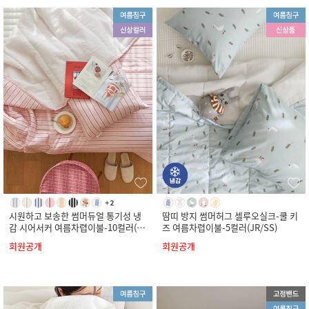
시원하고 보송한 썸머듀얼 통기성 냉
땀띠 방지 썸머허그 셀루오실크-쿨 키
감 시어서커 여름차렵이불-10컬러(S
즈 여름차렵이불-5컬러(JR/SS)
S/Q/K)
회원공개
회원공개