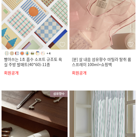
빨아쓰는 1초 흡수 소프트 규조토 욕
[분] 살 내음 섬유향수 마틸라 탈취 룸
실 주방 발매트(40*60)-11종
스프레이 100ml+쇼핑백
회원공개
회원공개