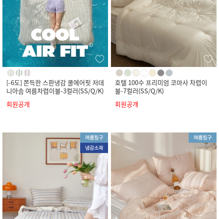
[-6도] 쫀득한 스판냉감 쿨에어핏 저데
호텔 100수 프리미엄 코마사 차렵이
니아솜 여름차렵이불-3컬러(SS/Q/K)
불-7컬러(SS/Q/K)
회원공개
회원공개