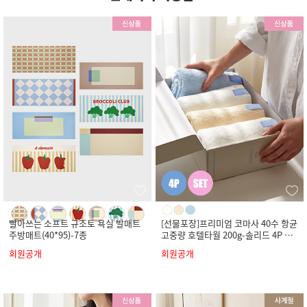
빨아쓰는 소프트 규조토 욕실 발매트
[선물포장]프리미엄 코마사 40수 항균
주방매트(40*95)-7종
고중량 호텔타월 200g-솔리드 4P 세
트
회원공개
회원공개