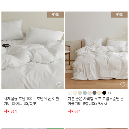
사계절용 호텔 100수 호텔식 홑 이불
기분 좋은 사박함 도즈 고밀도순면 홑
커버-화이트(SS/Q/K)
이불커버-9컬러(SS/Q/K)
회원공개
회원공개