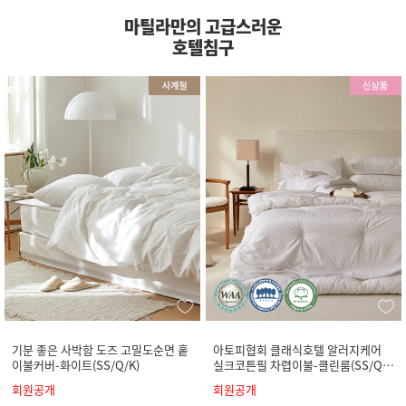
마틸라만의 고급스러운
호텔침구
기분 좋은 사박함 도즈 고밀도순면 홑
아토피협회 클래식호텔 알러지케어
이불커버-화이트(SS/Q/K)
실크코튼필 차렵이불-클린룸(SS/Q/
K)
회원공개
회원공개