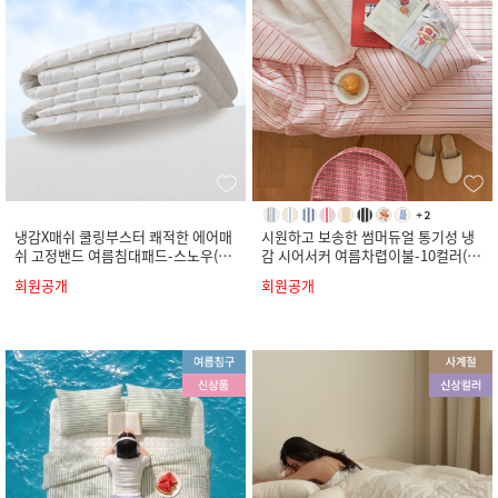
냉감X매쉬 쿨링부스터 쾌적한 에어매
시원하고 보송한 썸머듀얼 통기성 냉
쉬 고정밴드 여름침대패드-스노우(S
감 시어서커 여름차렵이불-10컬러(S
S/Q/K)
S/Q/K)
회원공개
회원공개