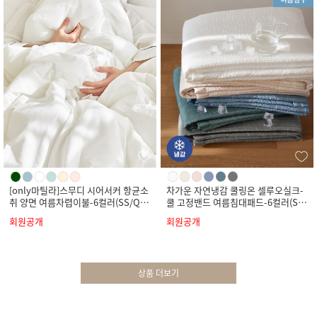
[only마틸라]스무디 시어서커 항균소
차가운 자연냉감 쿨링온 셀루오실크-
취 양면 여름차렵이불-6컬러(SS/Q/
쿨 고정밴드 여름침대패드-6컬러(SS/
K)
Q/K)
회원공개
회원공개
상품 더보기