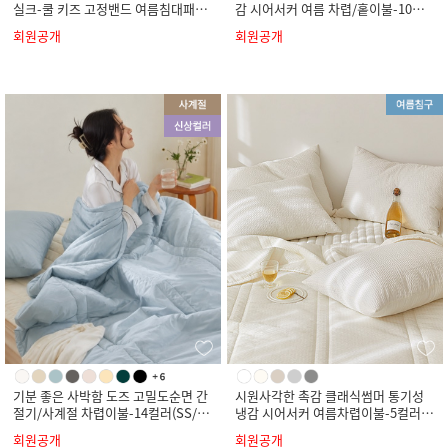
실크-쿨 키즈 고정밴드 여름침대패드-
감 시어서커 여름 차렵/홑이불-10컬
4컬러(SS)
러(SS/Q/K)
회원공개
회원공개
기분 좋은 사박함 도즈 고밀도순면 간
시원사각한 촉감 클래식썸머 통기성
절기/사계절 차렵이불-14컬러(SS/Q/
냉감 시어서커 여름차렵이불-5컬러(S
K)
S/Q/K)
회원공개
회원공개