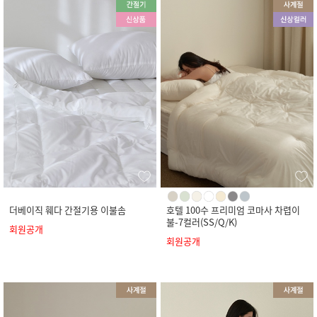
더베이직 훼다 간절기용 이불솜
호텔 100수 프리미엄 코마사 차렵이
불-7컬러(SS/Q/K)
회원공개
회원공개