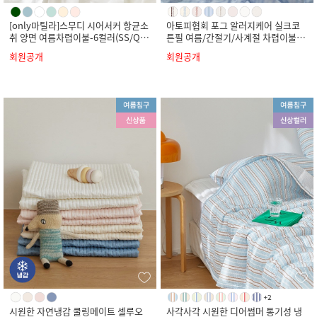
[only마틸라]스무디 시어서커 항균소
아토피협회 포그 알러지케어 실크코
취 양면 여름차렵이불-6컬러(SS/Q/
튼필 여름/간절기/사계절 차렵이불-8
K)
컬러(SS/Q/K)
회원공개
회원공개
시원한 자연냉감 쿨링메이트 셀루오
사각사각 시원한 디어썸머 통기성 냉