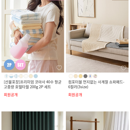
[선물포장]프리미엄 코마사 40수 항균
컴포터블 먼지없는 사계절 쇼파패드-
고중량 호텔타월 200g 2P 세트
6컬러(3size)
회원공개
회원공개