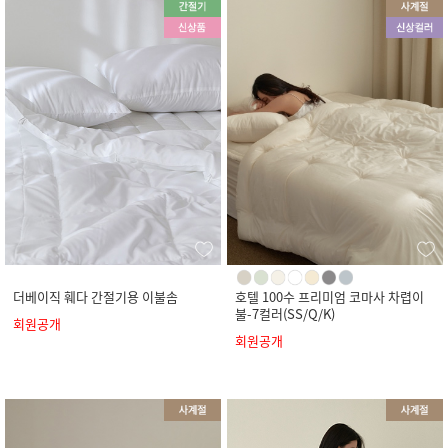
더베이직 훼다 간절기용 이불솜
호텔 100수 프리미엄 코마사 차렵이
불-7컬러(SS/Q/K)
회원공개
회원공개