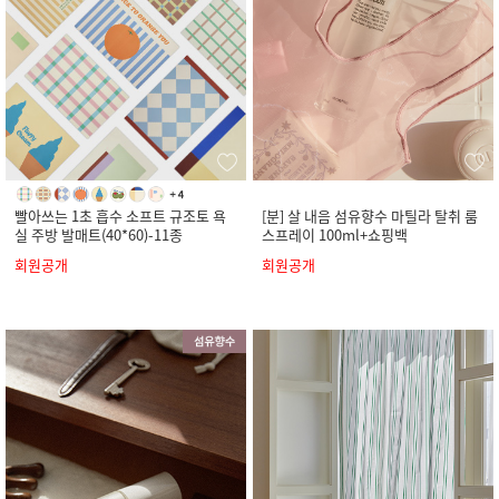
빨아쓰는 1초 흡수 소프트 규조토 욕
[분] 살 내음 섬유향수 마틸라 탈취 룸
실 주방 발매트(40*60)-11종
스프레이 100ml+쇼핑백
회원공개
회원공개