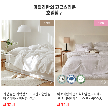
마틸라만의 고급스러운
호텔침구
기분 좋은 사박함 도즈 고밀도순면 홑
아토피협회 클래식호텔 알러지케어
이불커버-화이트(SS/Q/K)
실크코튼필 차렵이불-클린룸(SS/Q/
K)
회원공개
회원공개