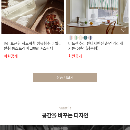
[목] 포근한 히노끼향 섬유향수 마틸라
미드센추리 빈티지맨션 순면 가리개
탈취 룸스프레이 100ml+쇼핑백
커튼-5컬러(창문형)
회원공개
회원공개
상품 더보기
maatila
공간을 바꾸는 디자인