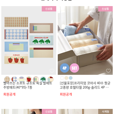
빨아쓰는 소프트 규조토 욕실 발매트
[선물포장]프리미엄 코마사 40수 항균
주방매트(40*95)-7종
고중량 호텔타월 200g-솔리드 4P 세
트
회원공개
회원공개