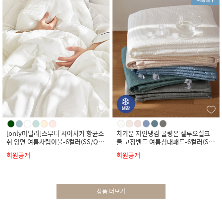
[only마틸라]스무디 시어서커 항균소
차가운 자연냉감 쿨링온 셀루오실크-
취 양면 여름차렵이불-6컬러(SS/Q/
쿨 고정밴드 여름침대패드-6컬러(SS/
K)
Q/K)
회원공개
회원공개
상품 더보기