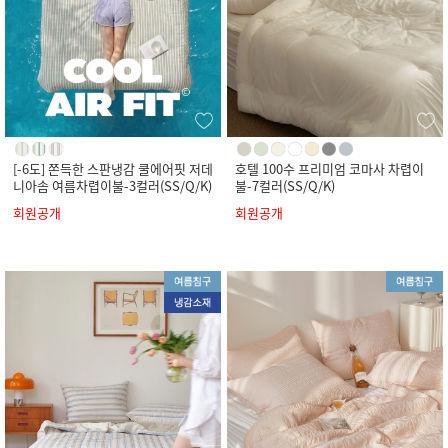
[-6도] 쫀득한 스판냉감 쿨에어핏 저데
호텔 100수 프리미엄 코마사 차렵이
니아솜 여름차렵이불-3컬러(SS/Q/K)
불-7컬러(SS/Q/K)
회원공개
회원공개