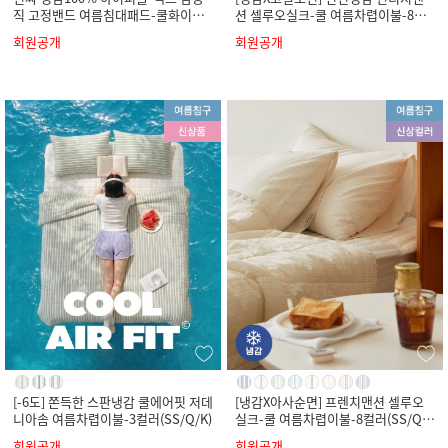
직 고정밴드 여름침대패드-쿨화이트
션 셀루오실크-쿨 여름차렵이불-8컬
(SS/Q/K)
러(SS/Q/K)
회원공개
회원공개
[-6도] 쫀득한 스판냉감 쿨에어핏 저데
[냉감X아사순면] 프렌치맨션 셀루오
니아솜 여름차렵이불-3컬러(SS/Q/K)
실크-쿨 여름차렵이불-8컬러(SS/Q/
K)
회원공개
회원공개