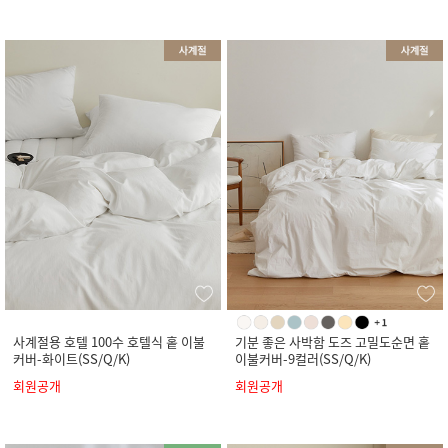
사계절용 호텔 100수 호텔식 홑 이불
기분 좋은 사박함 도즈 고밀도순면 홑
커버-화이트(SS/Q/K)
이불커버-9컬러(SS/Q/K)
회원공개
회원공개