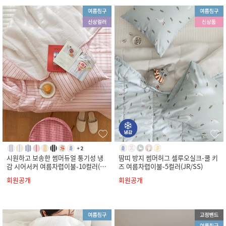
시원하고 보송한 썸머듀얼 통기성 냉
땀띠 방지 썸머허그 셀루오실크-쿨 키
감 시어서커 여름차렵이불-10컬러(S
즈 여름차렵이불-5컬러(JR/SS)
S/Q/K)
회원공개
회원공개