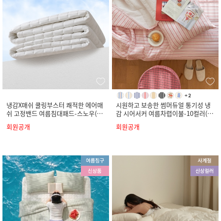
냉감X매쉬 쿨링부스터 쾌적한 에어매
시원하고 보송한 썸머듀얼 통기성 냉
쉬 고정밴드 여름침대패드-스노우(S
감 시어서커 여름차렵이불-10컬러(S
S/Q/K)
S/Q/K)
회원공개
회원공개