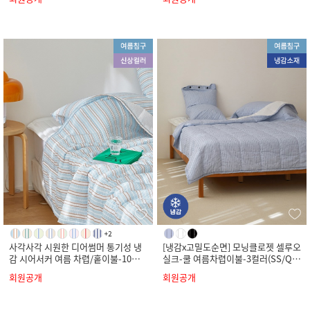
사각사각 시원한 디어썸머 통기성 냉
[냉감x고밀도순면] 모닝클로젯 셀루오
감 시어서커 여름 차렵/홑이불-10컬
실크-쿨 여름차렵이불-3컬러(SS/Q/
러(SS/Q/K)
K)
회원공개
회원공개