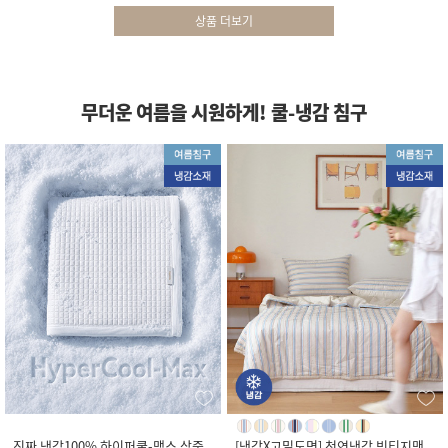
상품 더보기
무더운 여름을 시원하게! 쿨-냉감 침구
진짜 냉감100% 하이퍼쿨-맥스 삼중
[냉감X고밀도면] 천연냉감 빈티지맨