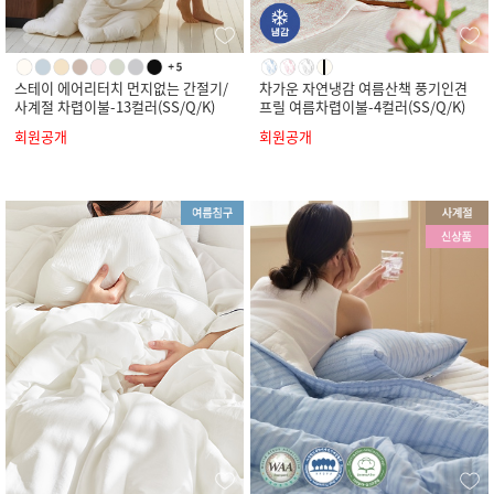
스테이 에어리터치 먼지없는 간절기/
차가운 자연냉감 여름산책 풍기인견
사계절 차렵이불-13컬러(SS/Q/K)
프릴 여름차렵이불-4컬러(SS/Q/K)
회원공개
회원공개