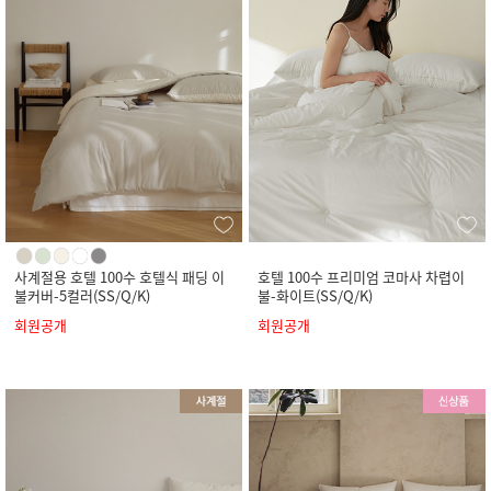
사계절용 호텔 100수 호텔식 패딩 이
호텔 100수 프리미엄 코마사 차렵이
불커버-5컬러(SS/Q/K)
불-화이트(SS/Q/K)
회원공개
회원공개