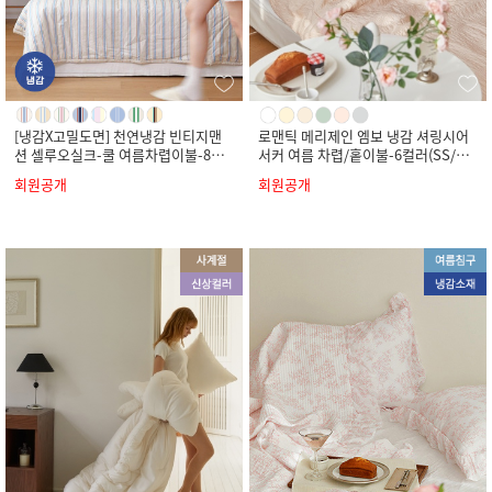
[냉감X고밀도면] 천연냉감 빈티지맨
로맨틱 메리제인 엠보 냉감 셔링시어
션 셀루오실크-쿨 여름차렵이불-8컬
서커 여름 차렵/홑이불-6컬러(SS/Q/
러(SS/Q/K)
K)
회원공개
회원공개