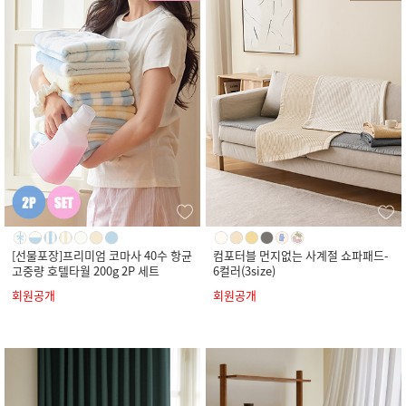
[선물포장]프리미엄 코마사 40수 항균
컴포터블 먼지없는 사계절 쇼파패드-
고중량 호텔타월 200g 2P 세트
6컬러(3size)
회원공개
회원공개