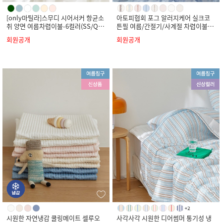
[only마틸라]스무디 시어서커 항균소
아토피협회 포그 알러지케어 실크코
취 양면 여름차렵이불-6컬러(SS/Q/
튼필 여름/간절기/사계절 차렵이불-8
K)
컬러(SS/Q/K)
회원공개
회원공개
시원한 자연냉감 쿨링메이트 셀루오
사각사각 시원한 디어썸머 통기성 냉