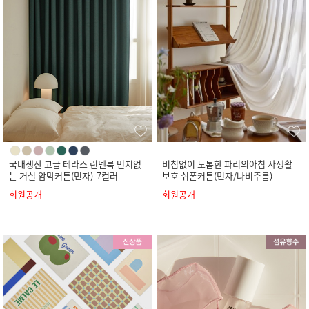
국내생산 고급 테라스 린넨룩 먼지없
비침없이 도톰한 파리의아침 사생활
는 거실 암막커튼(민자)-7컬러
보호 쉬폰커튼(민자/나비주름)
회원공개
회원공개