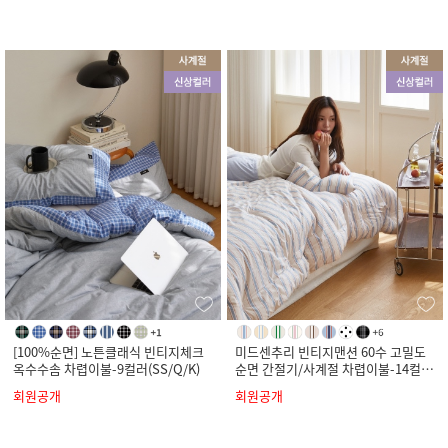
[100%순면] 노튼클래식 빈티지체크
미드센추리 빈티지맨션 60수 고밀도
옥수수솜 차렵이불-9컬러(SS/Q/K)
순면 간절기/사계절 차렵이불-14컬러
(SS/Q/K)
회원공개
회원공개