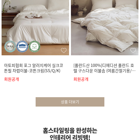
아토피협회 포그 알러지케어 실크코
[폴란드산 100%]디에디션 폴란드 호
튼필 차렵이불-코튼크림(SS/Q/K)
텔 구스다운 이불솜 (여름간절기용/사
계절용)
회원공개
회원공개
상품 더보기
홈스타일링을 완성하는
인테리어 리빙템!