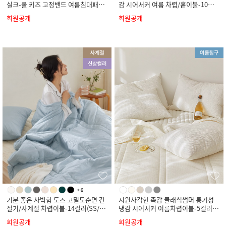
실크-쿨 키즈 고정밴드 여름침대패드-
감 시어서커 여름 차렵/홑이불-10컬
4컬러(SS)
러(SS/Q/K)
회원공개
회원공개
기분 좋은 사박함 도즈 고밀도순면 간
시원사각한 촉감 클래식썸머 통기성
절기/사계절 차렵이불-14컬러(SS/Q/
냉감 시어서커 여름차렵이불-5컬러(S
K)
S/Q/K)
회원공개
회원공개