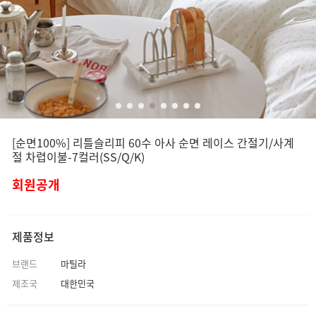
[순면100%] 리틀슬리피 60수 아사 순면 레이스 간절기/사계
절 차렵이불-7컬러(SS/Q/K)
회원공개
제품정보
브랜드
마틸라
제조국
대한민국