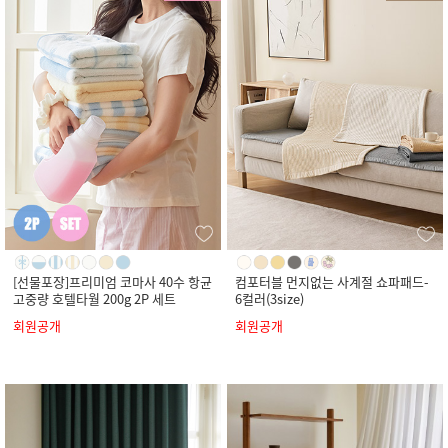
[선물포장]프리미엄 코마사 40수 항균
컴포터블 먼지없는 사계절 쇼파패드-
고중량 호텔타월 200g 2P 세트
6컬러(3size)
회원공개
회원공개