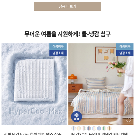
상품 더보기
무더운 여름을 시원하게! 쿨-냉감 침구
진짜 냉감100% 하이퍼쿨-맥스 삼중
[냉감X고밀도면] 천연냉감 빈티지맨