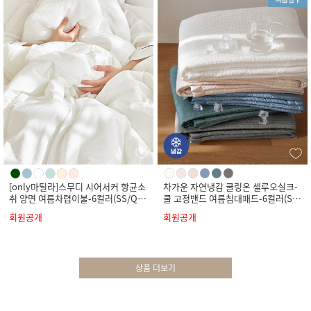
[only마틸라]스무디 시어서커 항균소
차가운 자연냉감 쿨링온 셀루오실크-
취 양면 여름차렵이불-6컬러(SS/Q/
쿨 고정밴드 여름침대패드-6컬러(SS/
K)
Q/K)
회원공개
회원공개
상품 더보기