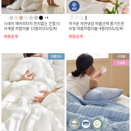
스테이 에어리터치 먼지없는 간절기/
차가운 자연냉감 여름산책 풍기인견
사계절 차렵이불-13컬러(SS/Q/K)
프릴 여름차렵이불-4컬러(SS/Q/K)
회원공개
회원공개