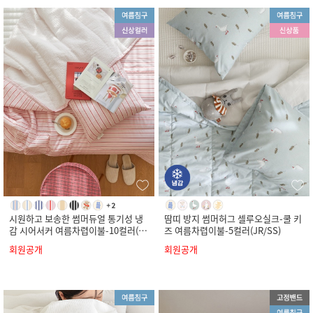
시원하고 보송한 썸머듀얼 통기성 냉
땀띠 방지 썸머허그 셀루오실크-쿨 키
감 시어서커 여름차렵이불-10컬러(S
즈 여름차렵이불-5컬러(JR/SS)
S/Q/K)
회원공개
회원공개