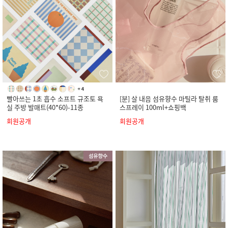
빨아쓰는 1초 흡수 소프트 규조토 욕
[분] 살 내음 섬유향수 마틸라 탈취 룸
실 주방 발매트(40*60)-11종
스프레이 100ml+쇼핑백
회원공개
회원공개