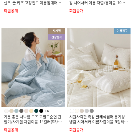
실크-쿨 키즈 고정밴드 여름침대패드-
감 시어서커 여름 차렵/홑이불-10컬
4컬러(SS)
러(SS/Q/K)
회원공개
회원공개
기분 좋은 사박함 도즈 고밀도순면 간
시원사각한 촉감 클래식썸머 통기성
절기/사계절 차렵이불-14컬러(SS/Q/
냉감 시어서커 여름차렵이불-5컬러(S
K)
S/Q/K)
회원공개
회원공개