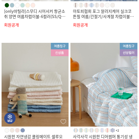
[only마틸라]스무디 시어서커 항균소
아토피협회 포그 알러지케어 실크코
취 양면 여름차렵이불-6컬러(SS/Q/
튼필 여름/간절기/사계절 차렵이불-8
K)
컬러(SS/Q/K)
회원공개
회원공개
시원한 자연냉감 쿨링메이트 셀루오
사각사각 시원한 디어썸머 통기성 냉