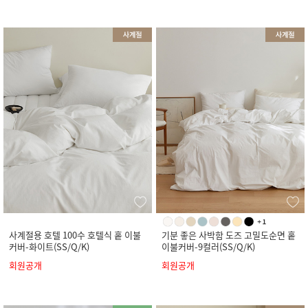
사계절용 호텔 100수 호텔식 홑 이불
기분 좋은 사박함 도즈 고밀도순면 홑
커버-화이트(SS/Q/K)
이불커버-9컬러(SS/Q/K)
회원공개
회원공개