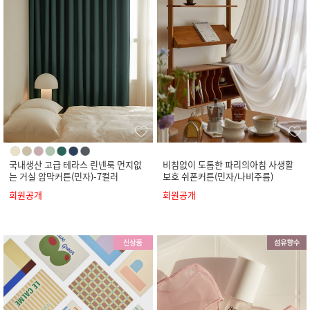
국내생산 고급 테라스 린넨룩 먼지없
비침없이 도톰한 파리의아침 사생활
는 거실 암막커튼(민자)-7컬러
보호 쉬폰커튼(민자/나비주름)
회원공개
회원공개