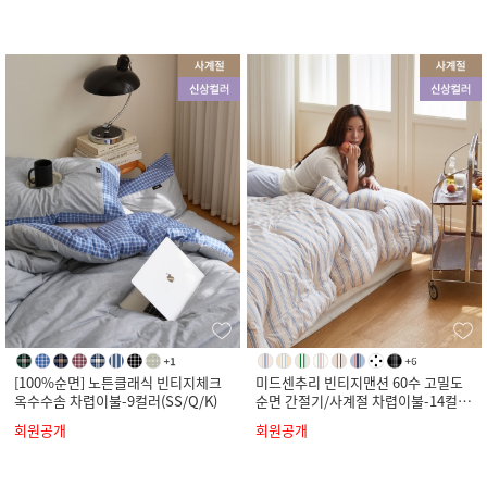
[100%순면] 노튼클래식 빈티지체크
미드센추리 빈티지맨션 60수 고밀도
옥수수솜 차렵이불-9컬러(SS/Q/K)
순면 간절기/사계절 차렵이불-14컬러
(SS/Q/K)
회원공개
회원공개