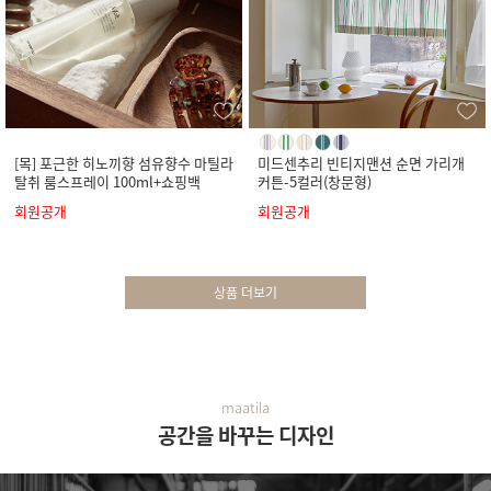
[목] 포근한 히노끼향 섬유향수 마틸라
미드센추리 빈티지맨션 순면 가리개
탈취 룸스프레이 100ml+쇼핑백
커튼-5컬러(창문형)
회원공개
회원공개
상품 더보기
maatila
공간을 바꾸는 디자인