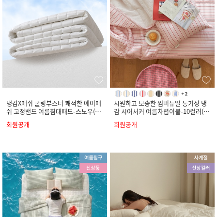
냉감X매쉬 쿨링부스터 쾌적한 에어매
시원하고 보송한 썸머듀얼 통기성 냉
쉬 고정밴드 여름침대패드-스노우(S
감 시어서커 여름차렵이불-10컬러(S
S/Q/K)
S/Q/K)
회원공개
회원공개