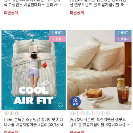
직 고정밴드 여름침대패드-쿨화이트
션 셀루오실크-쿨 여름차렵이불-8컬
(SS/Q/K)
러(SS/Q/K)
회원공개
회원공개
[-6도] 쫀득한 스판냉감 쿨에어핏 저데
[냉감X아사순면] 프렌치맨션 셀루오
니아솜 여름차렵이불-3컬러(SS/Q/K)
실크-쿨 여름차렵이불-8컬러(SS/Q/
K)
회원공개
회원공개