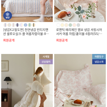
[냉감X고밀도면] 천연냉감 빈티지맨
로맨틱 메리제인 엠보 냉감 셔링시어
션 셀루오실크-쿨 여름차렵이불-8컬
서커 여름 차렵/홑이불-6컬러(SS/Q/
러(SS/Q/K)
K)
회원공개
회원공개