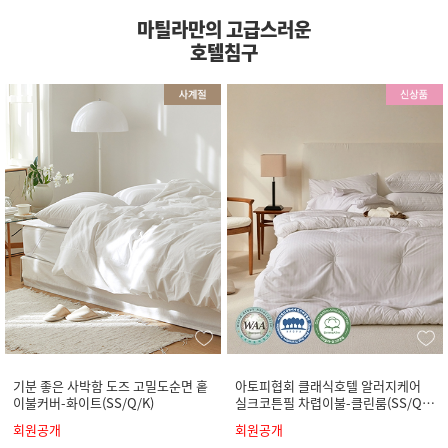
마틸라만의 고급스러운
호텔침구
기분 좋은 사박함 도즈 고밀도순면 홑
아토피협회 클래식호텔 알러지케어
이불커버-화이트(SS/Q/K)
실크코튼필 차렵이불-클린룸(SS/Q/
K)
회원공개
회원공개