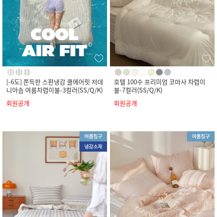
[-6도] 쫀득한 스판냉감 쿨에어핏 저데
호텔 100수 프리미엄 코마사 차렵이
니아솜 여름차렵이불-3컬러(SS/Q/K)
불-7컬러(SS/Q/K)
회원공개
회원공개