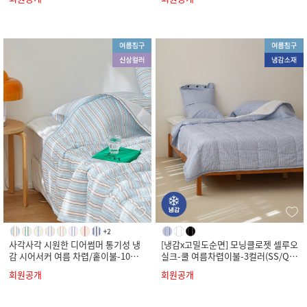
사각사각 시원한 디어썸머 통기성 냉
[냉감x고밀도순면] 모닝클로젯 셀루오
감 시어서커 여름 차렵/홑이불-10컬
실크-쿨 여름차렵이불-3컬러(SS/Q/
러(SS/Q/K)
K)
회원공개
회원공개