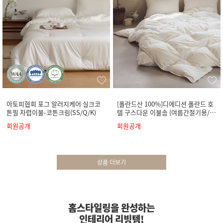
아토피협회 포그 알러지케어 실크코
[폴란드산 100%]디에디션 폴란드 호
튼필 차렵이불-코튼크림(SS/Q/K)
텔 구스다운 이불솜 (여름간절기용/사
계절용)
회원공개
회원공개
상품 더보기
홈스타일링을 완성하는
인테리어 리빙템!