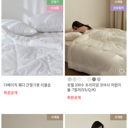
더베이직 훼다 간절기용 이불솜
호텔 100수 프리미엄 코마사 차렵이
불-7컬러(SS/Q/K)
회원공개
회원공개