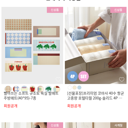
빨아쓰는 소프트 규조토 욕실 발매트
[선물포장]프리미엄 코마사 40수 항균
주방매트(40*95)-7종
고중량 호텔타월 200g-솔리드 4P 세
트
회원공개
회원공개