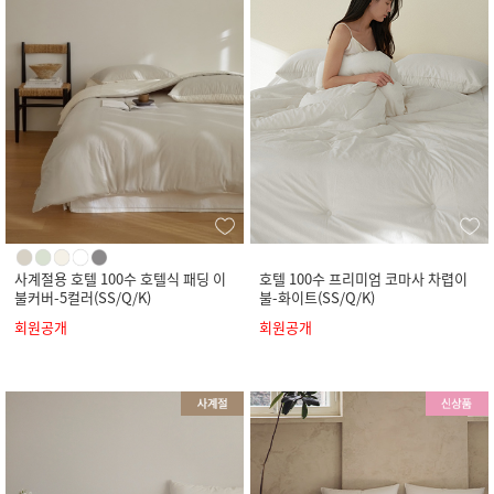
사계절용 호텔 100수 호텔식 패딩 이
호텔 100수 프리미엄 코마사 차렵이
불커버-5컬러(SS/Q/K)
불-화이트(SS/Q/K)
회원공개
회원공개