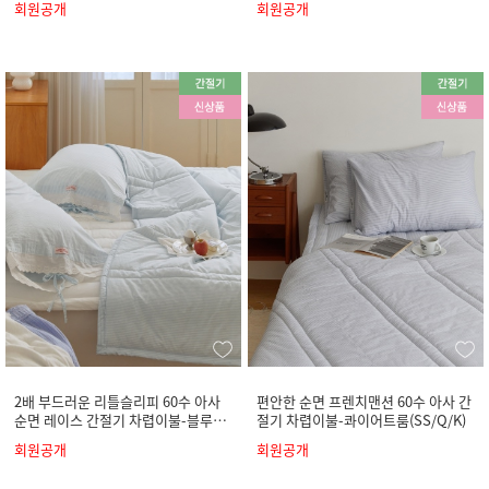
회원공개
회원공개
2배 부드러운 리틀슬리피 60수 아사
편안한 순면 프렌치맨션 60수 아사 간
순면 레이스 간절기 차렵이불-블루팬
절기 차렵이불-콰이어트룸(SS/Q/K)
츠(SS/Q/K)
회원공개
회원공개