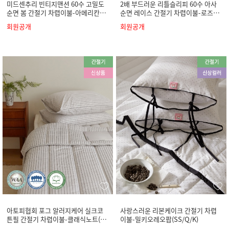
미드센추리 빈티지맨션 60수 고밀도
2배 부드러운 리틀슬리피 60수 아사
순면 봄 간절기 차렵이불-아메리칸빈
순면 레이스 간절기 차렵이불-로즈캐
티지(SS/Q/K)
미솔(SS/Q/K)
회원공개
회원공개
아토피협회 포그 알러지케어 실크코
사랑스러운 리본케이크 간절기 차렵
튼필 간절기 차렵이불-클래식노트(S
이불-밀키오레오팝(SS/Q/K)
S/Q/K)