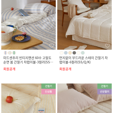
미드센추리 빈티지맨션 60수 고밀도
먼지없이 부드러운 스테이 간절기 차
순면 봄 간절기 차렵이불-3컬러(SS/
렵이불-6컬러(SS/Q/K)
Q/K)
회원공개
회원공개