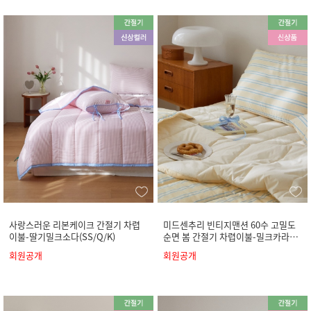
사랑스러운 리본케이크 간절기 차렵
미드센추리 빈티지맨션 60수 고밀도
이불-딸기밀크소다(SS/Q/K)
순면 봄 간절기 차렵이불-밀크카라멜
(SS/Q/K)
회원공개
회원공개