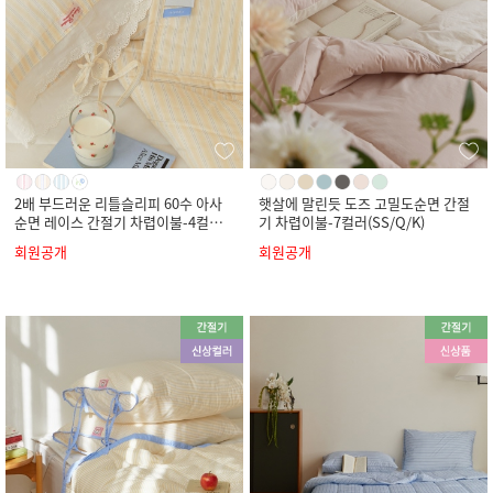
2배 부드러운 리틀슬리피 60수 아사
햇살에 말린듯 도즈 고밀도순면 간절
순면 레이스 간절기 차렵이불-4컬러
기 차렵이불-7컬러(SS/Q/K)
(SS/Q/K)
회원공개
회원공개