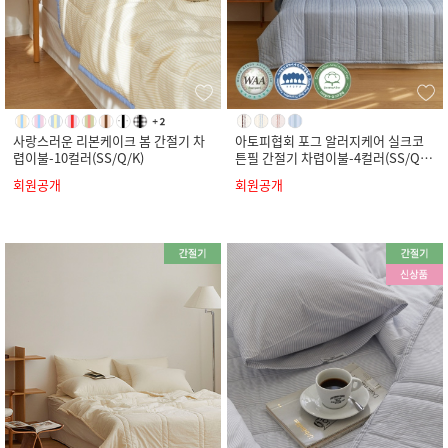
사랑스러운 리본케이크 봄 간절기 차
아토피협회 포그 알러지케어 실크코
렵이불-10컬러(SS/Q/K)
튼필 간절기 차렵이불-4컬러(SS/Q/
K)
회원공개
회원공개