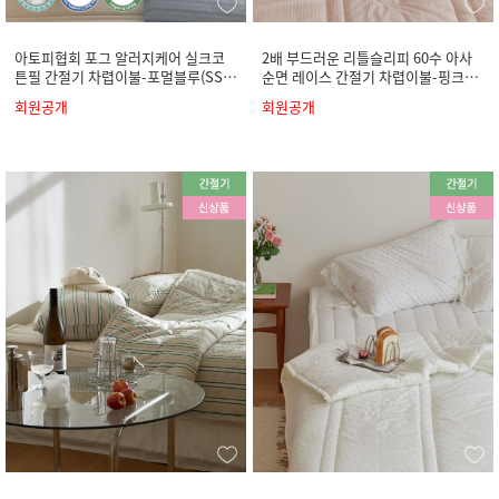
아토피협회 포그 알러지케어 실크코
2배 부드러운 리틀슬리피 60수 아사
튼필 간절기 차렵이불-포멀블루(SS/
순면 레이스 간절기 차렵이불-핑크원
Q/K)
피스(SS/Q/K)
회원공개
회원공개