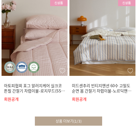
아토피협회 포그 알러지케어 실크코
미드센추리 빈티지맨션 60수 고밀도
튼필 간절기 차렵이불-로지무드(SS/
순면 봄 간절기 차렵이불-노르딕맨션
Q/K)
(SS/Q/K)
회원공개
회원공개
상품 더보기
(
1
/
3
)