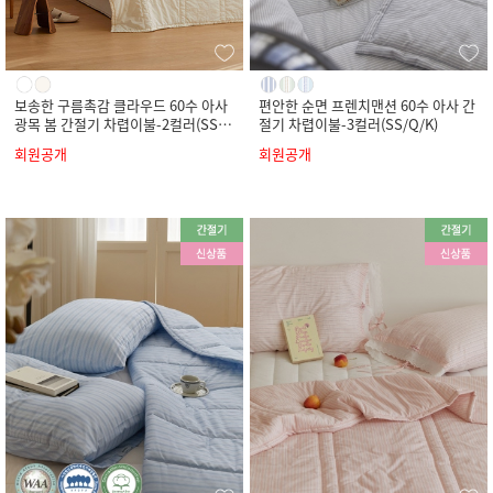
보송한 구름촉감 클라우드 60수 아사
편안한 순면 프렌치맨션 60수 아사 간
광목 봄 간절기 차렵이불-2컬러(SS/
절기 차렵이불-3컬러(SS/Q/K)
Q/K)
회원공개
회원공개