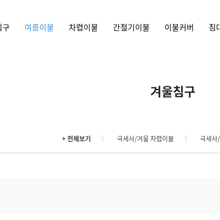
침구
여름이불
차렵이불
간절기이불
이불커버
침
겨울침구
+ 전체보기
극세사/겨울 차렵이불
극세사