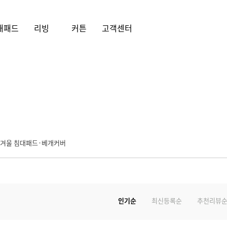
대패드
리빙
커튼
고객센터
/겨울 침대패드·베개커버
인기순
최신등록순
추천리뷰