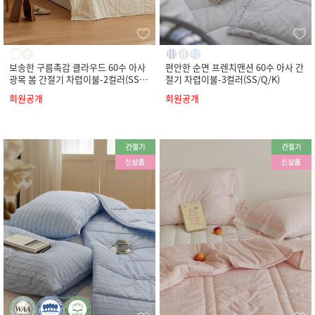
보송한 구름촉감 클라우드 60수 아사
편안한 순면 프렌치맨션 60수 아사 간
광목 봄 간절기 차렵이불-2컬러(SS/
절기 차렵이불-3컬러(SS/Q/K)
Q/K)
회원공개
회원공개