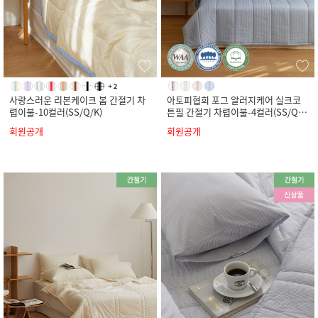
사랑스러운 리본케이크 봄 간절기 차
아토피협회 포그 알러지케어 실크코
렵이불-10컬러(SS/Q/K)
튼필 간절기 차렵이불-4컬러(SS/Q/
K)
회원공개
회원공개