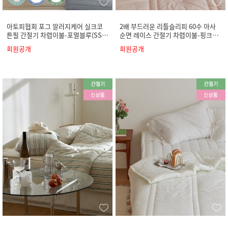
아토피협회 포그 알러지케어 실크코
2배 부드러운 리틀슬리피 60수 아사
튼필 간절기 차렵이불-포멀블루(SS/
순면 레이스 간절기 차렵이불-핑크원
Q/K)
피스(SS/Q/K)
회원공개
회원공개