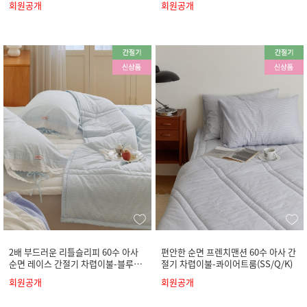
회원공개
회원공개
2배 부드러운 리틀슬리피 60수 아사
편안한 순면 프렌치맨션 60수 아사 간
순면 레이스 간절기 차렵이불-블루팬
절기 차렵이불-콰이어트룸(SS/Q/K)
츠(SS/Q/K)
회원공개
회원공개