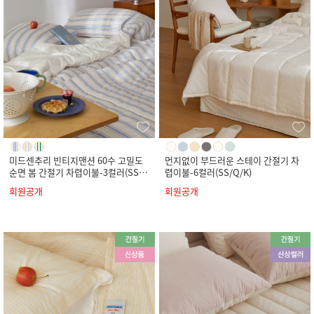
미드센추리 빈티지맨션 60수 고밀도
먼지없이 부드러운 스테이 간절기 차
순면 봄 간절기 차렵이불-3컬러(SS/
렵이불-6컬러(SS/Q/K)
Q/K)
회원공개
회원공개