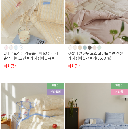
2배 부드러운 리틀슬리피 60수 아사
햇살에 말린듯 도즈 고밀도순면 간절
순면 레이스 간절기 차렵이불-4컬러
기 차렵이불-7컬러(SS/Q/K)
(SS/Q/K)
회원공개
회원공개