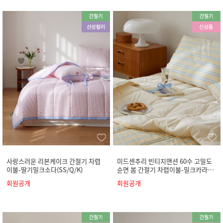
사랑스러운 리본케이크 간절기 차렵
미드센추리 빈티지맨션 60수 고밀도
이불-딸기밀크소다(SS/Q/K)
순면 봄 간절기 차렵이불-밀크카라멜
(SS/Q/K)
회원공개
회원공개