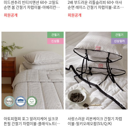
미드센추리 빈티지맨션 60수 고밀도
2배 부드러운 리틀슬리피 60수 아사
순면 봄 간절기 차렵이불-아메리칸빈
순면 레이스 간절기 차렵이불-로즈캐
티지(SS/Q/K)
미솔(SS/Q/K)
회원공개
회원공개
아토피협회 포그 알러지케어 실크코
사랑스러운 리본케이크 간절기 차렵
튼필 간절기 차렵이불-클래식노트(S
이불-밀키오레오팝(SS/Q/K)
S/Q/K)