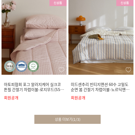
아토피협회 포그 알러지케어 실크코
미드센추리 빈티지맨션 60수 고밀도
튼필 간절기 차렵이불-로지무드(SS/
순면 봄 간절기 차렵이불-노르딕맨션
Q/K)
(SS/Q/K)
회원공개
회원공개
상품 더보기
(
1
/
3
)